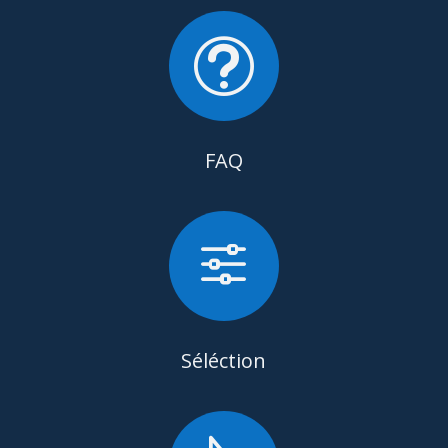
t
FAQ
f
Séléction