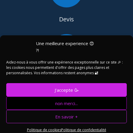
Devis
Une meilleure experience 😍

?!
Aidez-nous à vous offrir une expérience exceptionnelle sur ce site 🎉 :
les cookies nous permettent d'offrir des pages plus claires et
personnalisées. Vos informations restent anonymes 🔐
Assistance
J'accepte 🥳
non merci...
©Friax Industrie 2004 - 2024 //
Made with ❤️and 🍷
En savoir +
by Simon Consulting
Politique de cookies
Politique de confidentialité
ON RECRUTE !